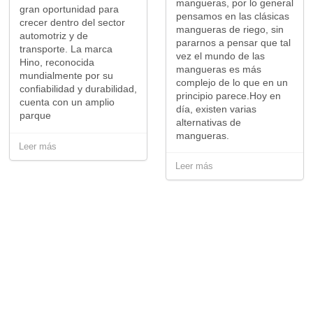
mangueras, por lo general
gran oportunidad para
pensamos en las clásicas
crecer dentro del sector
mangueras de riego, sin
automotriz y de
pararnos a pensar que tal
transporte. La marca
vez el mundo de las
Hino, reconocida
mangueras es más
mundialmente por su
complejo de lo que en un
confiabilidad y durabilidad,
principio parece.Hoy en
cuenta con un amplio
día, existen varias
parque
alternativas de
mangueras.
Leer más
Leer más
Desde la comodidad de su hogar
Realice Pagos Online