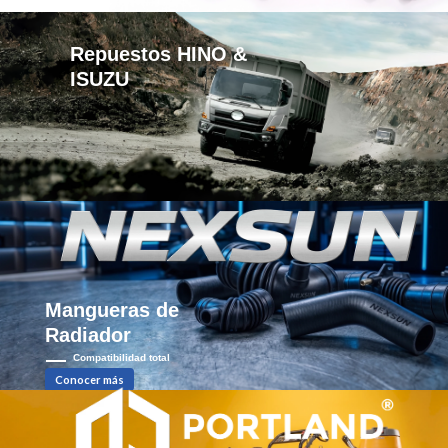
Repuestos HINO &
ISUZU
─Importadores
directos de
Qingdao
Qingflex
ENCUENTRA TODAS
LAS PARTES Y
PIEZAS DE TU HINO
500/700
Envíos a nivel NACIONAL
Mangueras de
Conocer más
Radiador
Compatibilidad total
Conocer más
Envíos a nivel NACIONAL