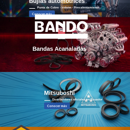
Bujías automotrices
Punta de Cobre - Iriduim - Precalentamiento
Conocer más
Bandas Acanaladas
Mitsuboshi
Bandas de
transmisión
Distribuidores oficiales en Ecuador
/ +500
Conocer más
Modelos en
stock