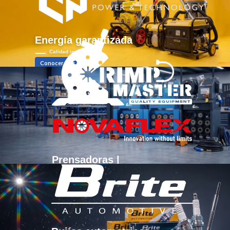
Conocer más
Energía garantizada
Calidad insuperable.
Conocer más
Prensadoras |
Crimpadoras
Distribuidores autorizados de Crimpmaster y Novaflex
Conocer más