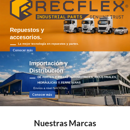
Envíos a nivel NACIONAL
Repuestos y
Conocer más
accesorios.
La mejor tecnología en repuestos y partes.
Conocer más
Importación y
Distribución
DE PARTES Y PIEZAS AUTOMOTRICES, INDUSTRIALES,
HIDRÁULICAS Y FERRETERAS
Envíos a nivel NACIONAL
Conocer más
Nuestras Marcas