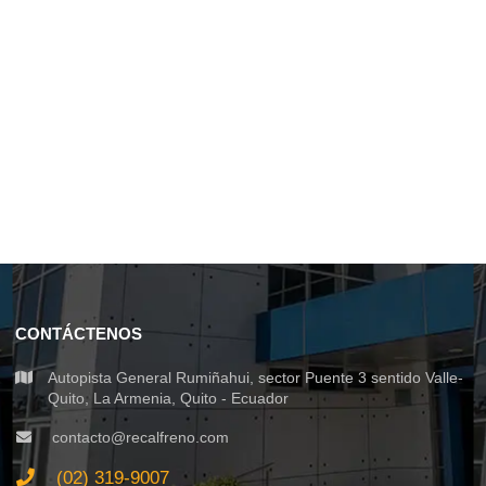
CONTÁCTENOS
Autopista General Rumiñahui, sector Puente 3 sentido Valle-
Quito, La Armenia, Quito - Ecuador
contacto@recalfreno.com
(02) 319-9007