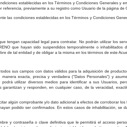
 condiciones establecidas en los Términos y Condiciones Generales
or referencia, previamente a su registro como Usuario de la págin
namente las condiciones establecidas en los Términos y Condiciones 
que tengan capacidad legal para contratar. No podrán utilizar los ser
 que hayan sido suspendidos temporalmente o inhabilitados defin
e de tal entidad y de obligar a la misma en los términos de este Acu
 todos sus campos con datos válidos para la adquisición de productos 
e manera exacta, precisa y verdadera ("Datos Personales") y asume
rá utilizar diversos medios para identificar a sus Usuarios, pero
 garantizan y responden, en cualquier caso, de la veracidad, exacti
r algún comprobante y/o dato adicional a efectos de corroborar los
hayan podido ser confirmados. En estos casos de inhabilitación, se d
bre y contraseña o clave definitiva que le permitirá el acceso person