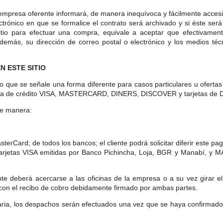
a empresa oferente informará, de manera inequívoca y fácilmente acces
rónico en que se formalice el contrato será archivado y si éste será
itio para efectuar una compra, equivale a aceptar que efectivame
emás, su dirección de correo postal o electrónico y los medios técn
N ESTE SITIO
lvo que se señale una forma diferente para casos particulares u ofert
arjeta de crédito VISA, MASTERCARD, DINERS, DISCOVER y tarjetas 
te manera:
asterCard; de todos los bancos; el cliente podrá solicitar diferir este 
as tarjetas VISA emitidas por Banco Pichincha, Loja, BGR y Manabí,
ente deberá acercarse a las oficinas de la empresa o a su vez girar
con el recibo de cobro debidamente firmado por ambas partes.
ria, los despachos serán efectuados una vez que se haya confirmado q