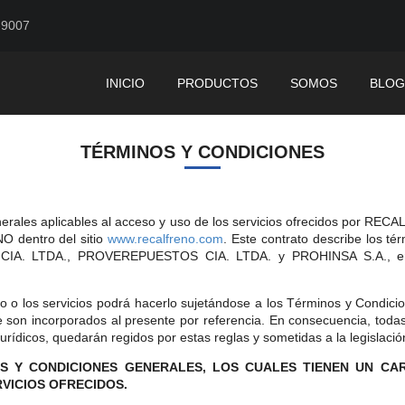
-9007
INICIO
PRODUCTOS
SOMOS
BLOG
TÉRMINOS Y CONDICIONES
generales aplicables al acceso y uso de los servicios ofrecidos p
 dentro del sitio
www.recalfreno.com
. Este contrato describe los té
NO CIA. LTDA., PROVEREPUESTOS CIA. LTDA. y PROHINSA S.A., e
o o los servicios podrá hacerlo sujetándose a los Términos y Condici
 incorporados al presente por referencia. En consecuencia, todas la
urídicos, quedarán regidos por estas reglas y sometidas a la legislació
S Y CONDICIONES GENERALES, LOS CUALES TIENEN UN CA
RVICIOS OFRECIDOS.