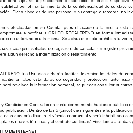
l deberá sujetarse al procedimiento establecido en el sitio respectivo.
abilidad por el mantenimiento de la confidencialidad de su clave secr
formación. Dicha clave es de uso personal y su entrega a terceros, 
iones efectuadas en su Cuenta, pues el acceso a la misma está res
e compromete a notificar a GRUPO RECALFRENO en forma inmediata 
eros no autorizados a la misma. Se aclara que está prohibida la venta, 
 cualquier solicitud de registro o de cancelar un registro previa
nere algún derecho a indemnización o resarcimiento.
CALFRENO, los Usuarios deberán facilitar determinados datos de cará
antienen altos estándares de seguridad y protección tanto física 
 será revelada la información personal, se pueden consultar nuestras 
ondiciones Generales en cualquier momento haciendo públicos en el 
su publicación. Dentro de los 5 (cinco) días siguientes a la publicació
e caso quedará disuelto el vínculo contractual y será inhabilitado 
epta los nuevos términos y el contrato continuará vinculando a ambas 
ITIO DE INTERNET