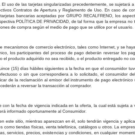
n. El uso de las tarjetas singularizadas precedentemente, se sujetará 
pectivos Contratos de Apertura y Reglamento de Uso. En caso de con
 tarjetas bancarias aceptadas por GRUPO RECALFRENO, los aspectos 
 respectiva POLÍTICA DE PRIVACIDAD, de tal forma que la empresa no t
ciones de compra según el medio de pago que se utilice por el usuario.
 mecanismos de comercio electrónico, tales como Internet, y se haya ut
ónico, los participantes del proceso de pago deberán reversar los pa
o el producto adquirido no sea recibido, o el producto entregado no co
ince (15) días hábiles siguientes a la fecha en que el consumidor tuvo
 defectuoso o sin que correspondiera a lo solicitado, el consumi
car de la reclamación al emisor del instrumento de pago electrónico u
cederán a reversar la transacción al comprador.
e con la fecha de vigencia indicada en la oferta, la cual está sujeta a
 será informado oportunamente al Consumidor.
 en este sitio, mientras aparezcan en él, solo tendrán vigencia y apli
es como tiendas físicas, venta telefónica, catálogos u otros. La empr
as, servicios, precios, existencias y condiciones, en cualquier momen