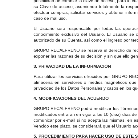
posibilidad de cambiar la clave de acceso, para lo cua
su Clave de acceso, asumiendo totalmente la respons
efectuar compras, solicitar servicios y obtener in
caso de mal uso.
El Usuario será responsable por todas las operac
conocimiento exclusivo del Usuario. El Usuario s
autorizado de su Cuenta, así como el ingreso por terc
GRUPO RECALFRENO se reserva el derecho de rechazar
exponer las razones de su decisión y sin que ello ge
3. PRIVACIDAD DE LA INFORMACIÓN
Para utilizar los servicios ofrecidos por GRUPO RE
almacena en servidores o medios magnéticos que m
privacidad de los Datos Personales y casos en los que
4. MODIFICACIONES DEL ACUERDO
GRUPO RECALFRENO podrá modificar los Términos y C
modificados entrarán en vigor a los 10 (diez) días de 
comunicar por e-mail si no acepta las mismas; en es
Vencido este plazo, se considerará que el Usuario ac
5. PROCEDIMIENTO PARA HACER USO DE ESTE S