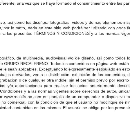
oferente, una vez que se haya formado el consentimiento entre las pa
tivo, así como los diseños, fotografías, videos y demás elementos ins
tanto, nada en este sitio web podrá ser utilizado con otros fines
ación a los presentes TÉRMINOS Y CONDICIONES y a las normas vige
 fotográfico, de multimedia, audiovisual y/o de diseño, así como todos
va de GRUPO RECALFRENO. Todos los contenidos en página web están 
ue le sean aplicables. Exceptuando lo expresamente estipulado en est
rabajos derivados, venta o distribución, exhibición de los contenidos
grabación o de cualquier otra índole, sin el permiso previo por escr
as y/o autorizaciones para realizar los actos anteriormente descr
y Condiciones y a las normas vigentes sobre derechos de autor, única
gar www.recalfreno.com en pantalla de un computador o dispositivo mó
 no comercial, con la condición de que el usuario no modifique de ni
piedad contenidas en los mismos. El usuario se obliga por los present